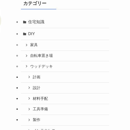
カテゴリー
住宅知識
DIY
家具
自転車置き場
ウッドデッキ
計画
設計
材料手配
工具準備
製作