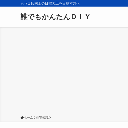
もう１段階上の日曜大工を目指す方へ
誰でもかんたんＤＩＹ
ホーム
住宅知識