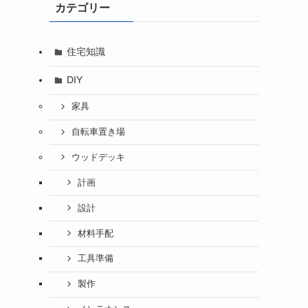
カテゴリー
住宅知識
DIY
家具
自転車置き場
ウッドデッキ
計画
設計
材料手配
工具準備
製作