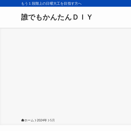
もう１段階上の日曜大工を目指す方へ
誰でもかんたんＤＩＹ
ホーム
2024年
5月