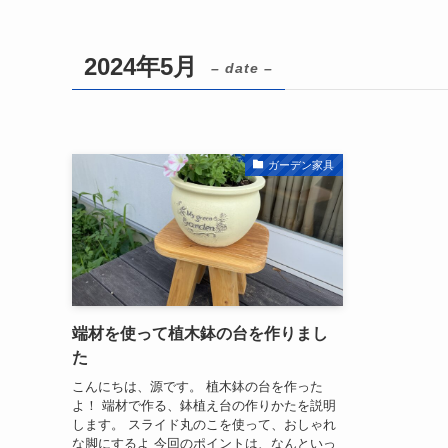
2024年5月
– date –
ガーデン家具
端材を使って植木鉢の台を作りまし
た
こんにちは、源です。 植木鉢の台を作った
よ！ 端材で作る、鉢植え台の作りかたを説明
します。 スライド丸のこを使って、おしゃれ
な脚にするよ 今回のポイントは、なんといっ