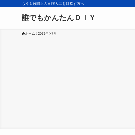
もう１段階上の日曜大工を目指す方へ
誰でもかんたんＤＩＹ
ホーム
2023年
7月