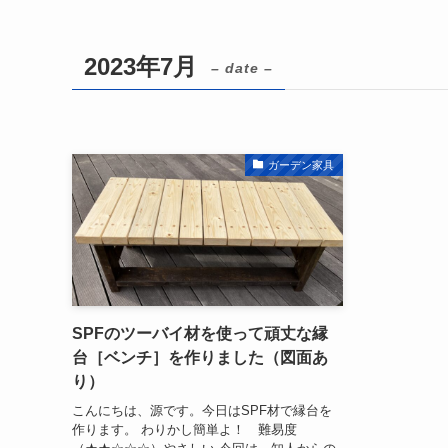
2023年7月
– date –
ガーデン家具
SPFのツーバイ材を使って頑丈な縁
台［ベンチ］を作りました（図面あ
り）
こんにちは、源です。今日はSPF材で縁台を
作ります。 わりかし簡単よ！ 難易度