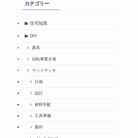
カテゴリー
住宅知識
DIY
家具
自転車置き場
ウッドデッキ
計画
設計
材料手配
工具準備
製作