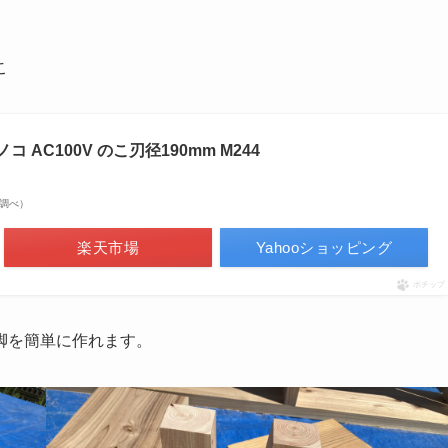
こ
ノコ AC100V のこ刃径190mm M244
on調べ）
楽天市場
Yahooショッピング
ポチップ
脚を簡単に作れます。