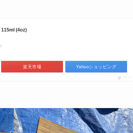
ml (4oz)
べ）
楽天市場
Yahooショッピング
ポチップ