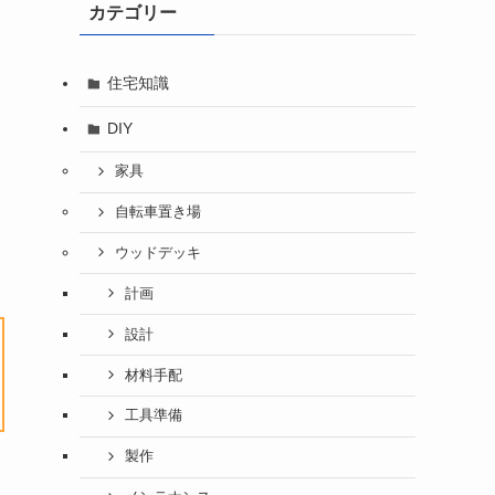
カテゴリー
住宅知識
DIY
家具
自転車置き場
ウッドデッキ
計画
設計
材料手配
工具準備
製作